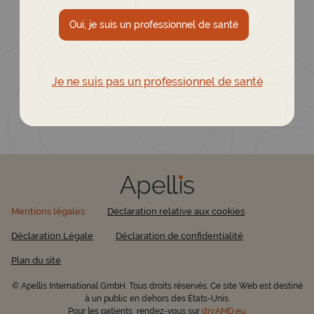
Numéro de société : CHE-200.662.403
Oui, je suis un professionnel de santé
E-mail : Les demandes peuvent être envoyées à :
info@apellis.com
EU-GA-2300007 April 2026
Je ne suis pas un professionnel de santé
Mentions légales
Déclaration relative aux cookies
Déclaration Légale
Déclaration de confidentialité
Plan du site
© Apellis International GmbH. Tous droits réservés. Ce site Web est destiné
à un public en dehors des États-Unis.
Pour les patients, rendez-vous sur
dryAMD.eu
.