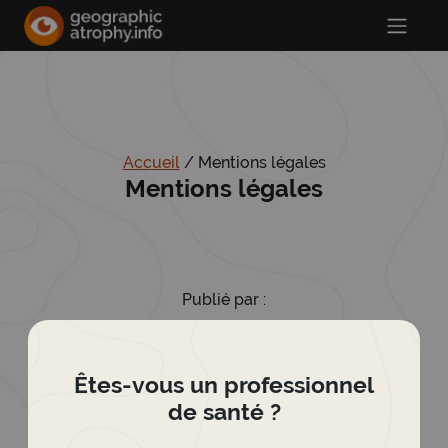
Accueil
/
Mentions légales
Mentions légales
Publié par :
Apellis International GmbH
Zählerweg 10
Êtes-vous un professionnel
CH-6300 Zoug
de santé ?
Suisse