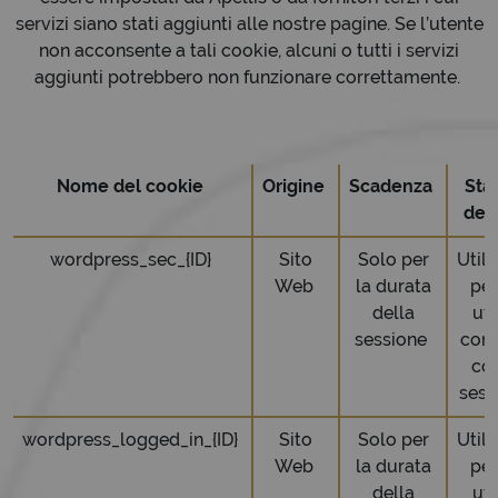
servizi siano stati aggiunti alle nostre pagine. Se l’utente
non acconsente a tali cookie, alcuni o tutti i servizi
aggiunti potrebbero non funzionare correttamente.
Nome del cookie
Origine
Scadenza
Stat
def
wordpress_sec_{ID}
Sito
Solo per
Utili
Web
la durata
per
della
ute
sessione
conn
con
sess
wordpress_logged_in_{ID}
Sito
Solo per
Utili
Web
la durata
per
della
ute