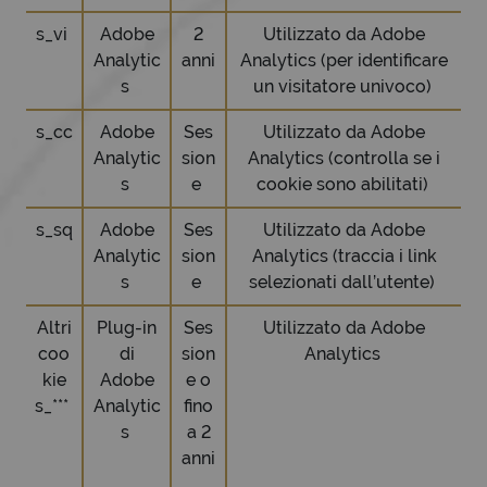
s_vi
Adobe
2
Utilizzato da Adobe
Analytic
anni
Analytics (per identificare
s
un visitatore univoco)
s_cc
Adobe
Ses
Utilizzato da Adobe
Analytic
sion
Analytics (controlla se i
s
e
cookie sono abilitati)
s_sq
Adobe
Ses
Utilizzato da Adobe
Analytic
sion
Analytics (traccia i link
s
e
selezionati dall’utente)
Altri
Plug-in
Ses
Utilizzato da Adobe
coo
di
sion
Analytics
kie
Adobe
e o
s_***
Analytic
fino
s
a 2
anni