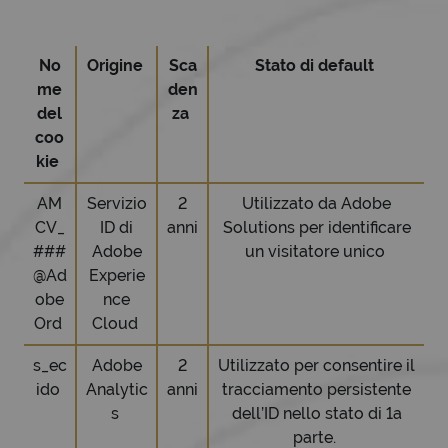
No
Origine
Sca
Stato di default
me
den
del
za
coo
kie
AM
Servizio
2
Utilizzato da Adobe
CV_
ID di
anni
Solutions per identificare
###
Adobe
un visitatore unico
@Ad
Experie
obe
nce
Ord
Cloud
s_ec
Adobe
2
Utilizzato per consentire il
ido
Analytic
anni
tracciamento persistente
s
dell’ID nello stato di 1a
parte.