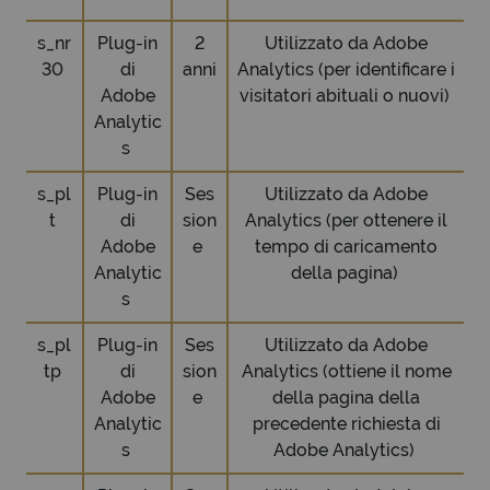
s_nr
Plug-in
2
Utilizzato da Adobe
30
di
anni
Analytics (per identificare i
Adobe
visitatori abituali o nuovi)
Analytic
s
s_pl
Plug-in
Ses
Utilizzato da Adobe
t
di
sion
Analytics (per ottenere il
Adobe
e
tempo di caricamento
Analytic
della pagina)
s
s_pl
Plug-in
Ses
Utilizzato da Adobe
tp
di
sion
Analytics (ottiene il nome
Adobe
e
della pagina della
Analytic
precedente richiesta di
s
Adobe Analytics)